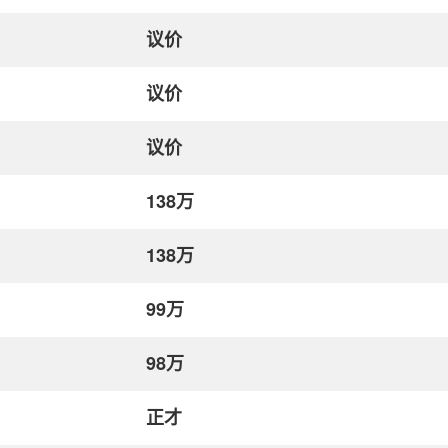
议价
议价
议价
138万
138万
99万
98万
正才