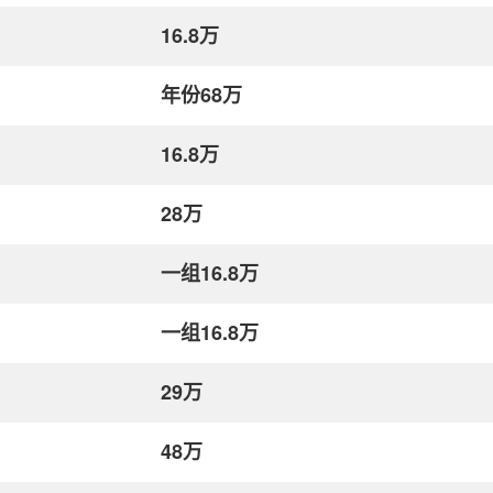
16.8万
年份68万
16.8万
28万
一组16.8万
一组16.8万
29万
48万