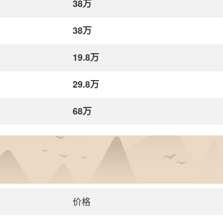
38万
38万
19.8万
29.8万
68万
价格