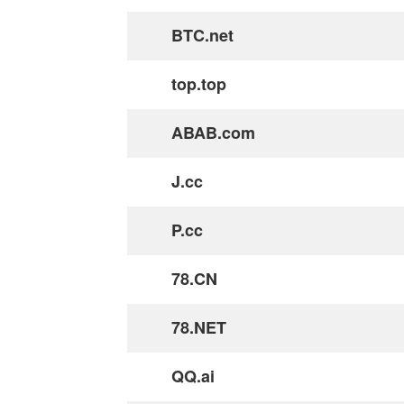
BTC.net
top.top
ABAB.com
J.cc
P.cc
78.CN
78.NET
QQ.ai