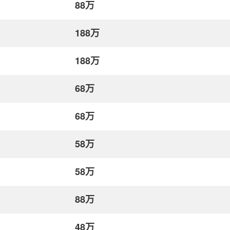
88万
188万
188万
68万
68万
58万
58万
88万
48万