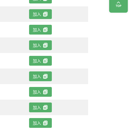
加入
加入
加入
加入
加入
加入
加入
加入