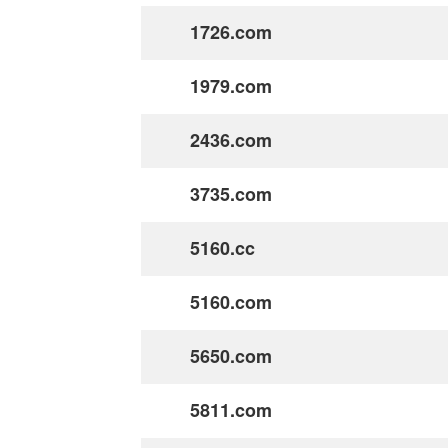
1726.com
1979.com
2436.com
3735.com
5160.cc
5160.com
5650.com
5811.com