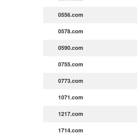
0556.com
0578.com
0590.com
0755.com
0773.com
1071.com
1217.com
1714.com