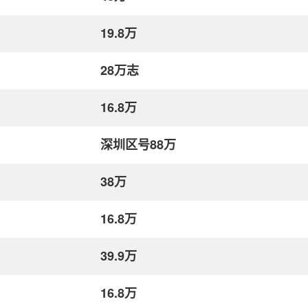
19.8万
28万志
16.8万
深圳区号88万
38万
16.8万
39.9万
16.8万