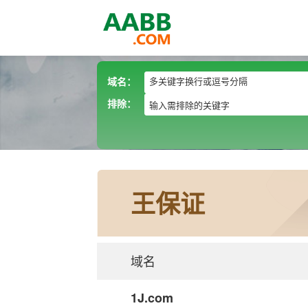
域名：
排除：
王保证
域名
1J.com