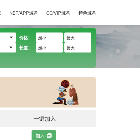
数
NET/APP域名
CC/VIP域名
特色域名
价格：
-
长度：
-
一键加入
加入