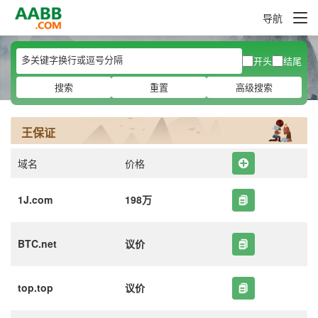
导航
开头
结尾
搜索
重置
高级搜索
王保证
域名
价格
1J.com
198万
BTC.net
议价
top.top
议价