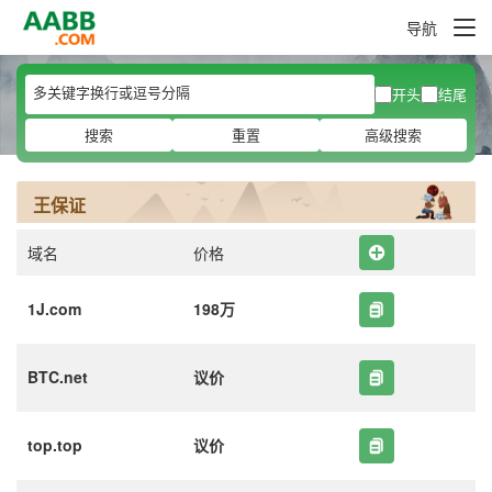
导航
开头
结尾
搜索
重置
高级搜索
王保证
域名
价格
1J.com
198万
BTC.net
议价
top.top
议价