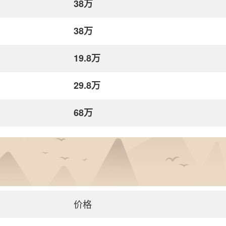
38万
38万
19.8万
29.8万
68万
价格