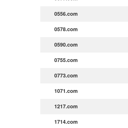
0556.com
0578.com
0590.com
0755.com
0773.com
1071.com
1217.com
1714.com