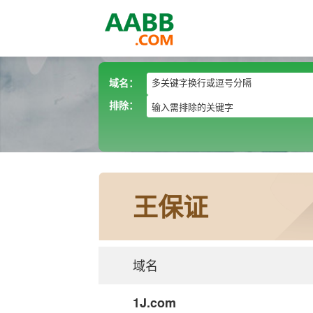
域名：
排除：
王保证
域名
1J.com