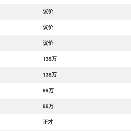
议价
议价
议价
138万
138万
99万
98万
正才