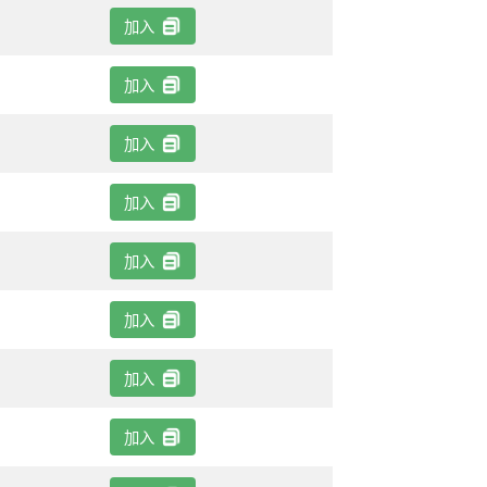
加入
加入
加入
加入
加入
加入
加入
加入