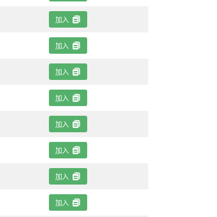
加入
加入
加入
加入
加入
加入
加入
加入