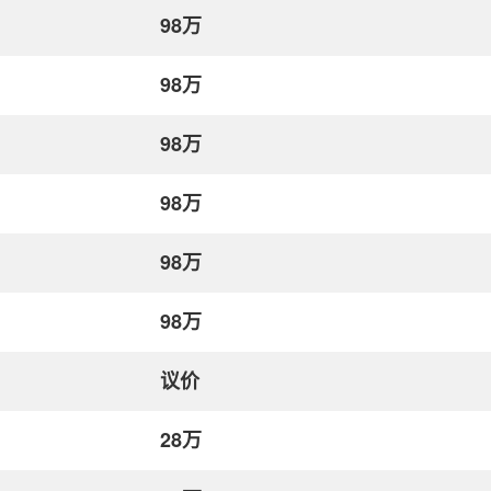
98万
98万
98万
98万
98万
98万
议价
28万