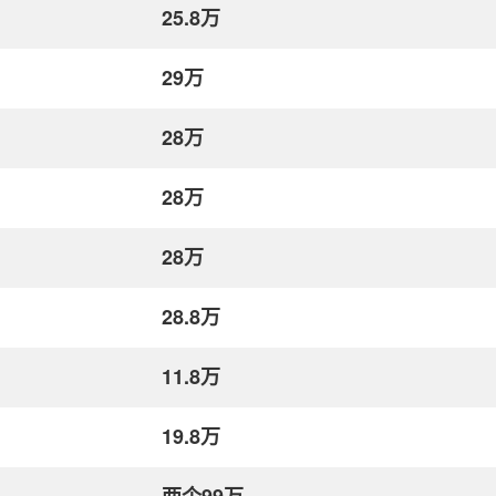
25.8万
29万
28万
28万
28万
28.8万
11.8万
19.8万