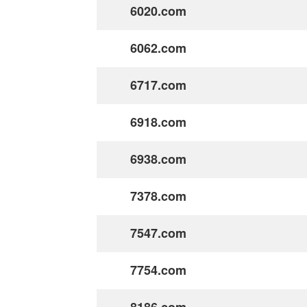
6020.com
6062.com
6717.com
6918.com
6938.com
7378.com
7547.com
7754.com