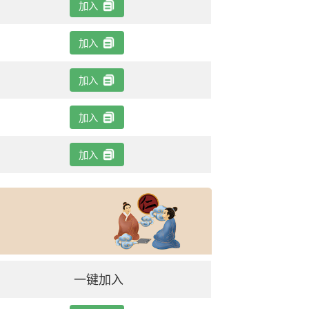
加入
加入
加入
加入
加入
一键加入