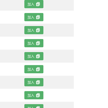
加入
加入
加入
加入
加入
加入
加入
加入