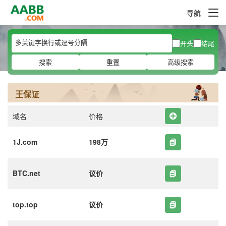
导航
开头
结尾
搜索
重置
高级搜索
王保证
域名
价格
1J.com
198万
BTC.net
议价
top.top
议价