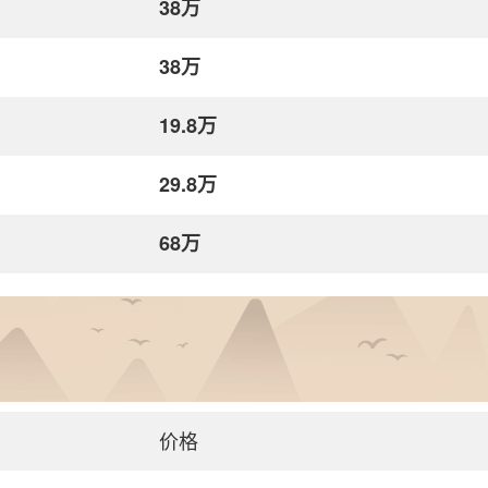
38万
38万
19.8万
29.8万
68万
价格