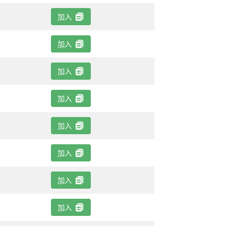
加入
加入
加入
加入
加入
加入
加入
加入