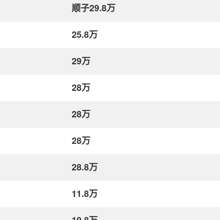
顺子29.8万
25.8万
29万
28万
28万
28万
28.8万
11.8万