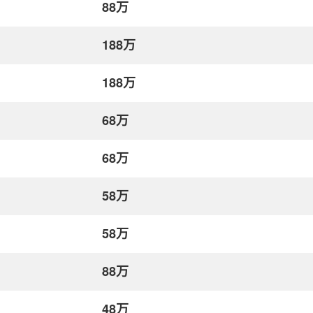
88万
188万
188万
68万
68万
58万
58万
88万
48万