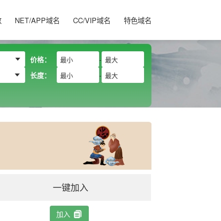
数
NET/APP域名
CC/VIP域名
特色域名
价格：
-
长度：
-
一键加入
加入