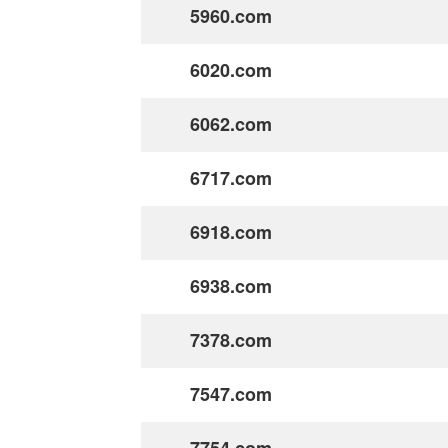
5960.com
6020.com
6062.com
6717.com
6918.com
6938.com
7378.com
7547.com