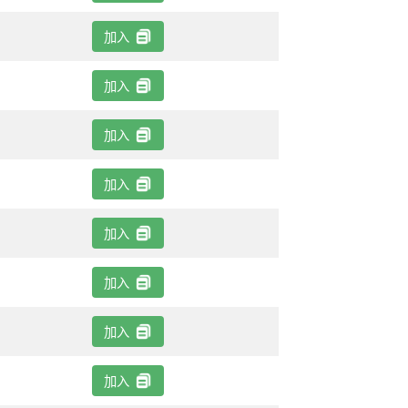
加入
加入
加入
加入
加入
加入
加入
加入