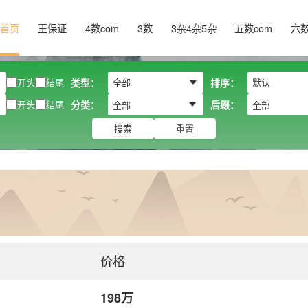
首页
王保证
4数com
3数
3杂4杂5杂
五数com
六
开头
结尾
类型：
排序：
开头
结尾
分类：
后缀：
全部
全部
搜索
重置
价格
198万