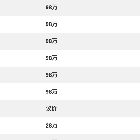
98万
98万
98万
98万
98万
98万
议价
28万