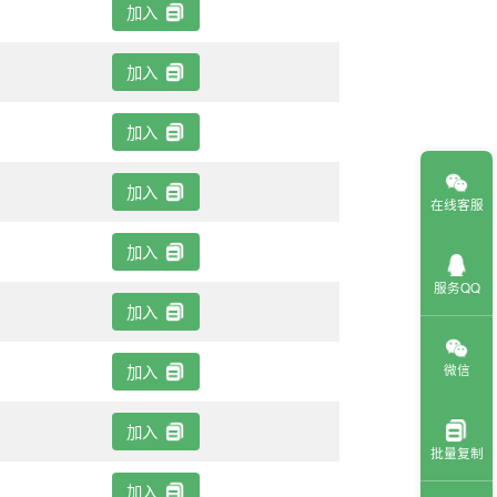
加入
加入
加入
加入
在线客服
加入
服务QQ
加入
加入
微信
加入
批量复制
加入