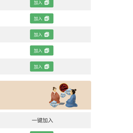
加入
加入
加入
加入
加入
一键加入