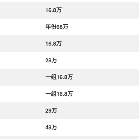
16.8万
年份68万
16.8万
28万
一组16.8万
一组16.8万
29万
48万