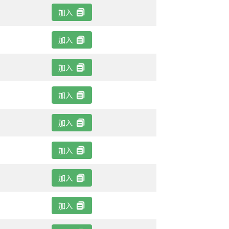
加入
加入
加入
加入
加入
加入
加入
加入