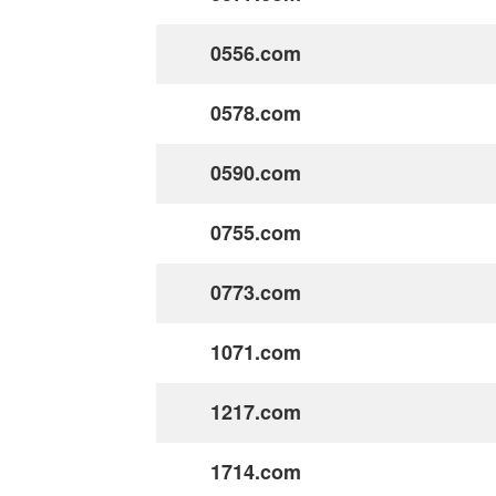
0556.com
0578.com
0590.com
0755.com
0773.com
1071.com
1217.com
1714.com