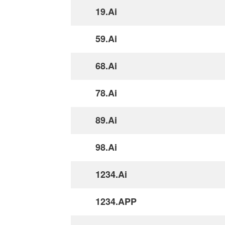
19.Ai
59.Ai
68.Ai
78.Ai
89.Ai
98.Ai
1234.Ai
1234.APP