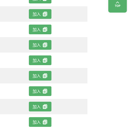
加入
加入
加入
加入
加入
加入
加入
加入