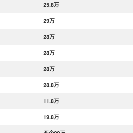
25.8万
29万
28万
28万
28万
28.8万
11.8万
19.8万