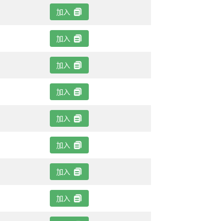
加入
加入
加入
加入
加入
加入
加入
加入