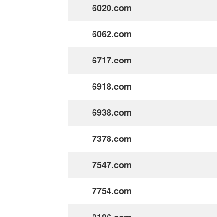
6020.com
6062.com
6717.com
6918.com
6938.com
7378.com
7547.com
7754.com