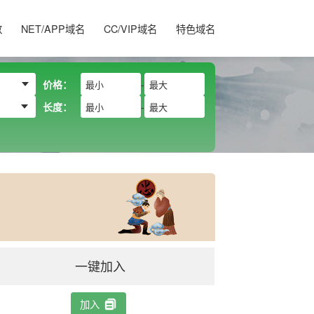
数
NET/APP域名
CC/VIP域名
特色域名
价格：
-
长度：
-
一键加入
加入