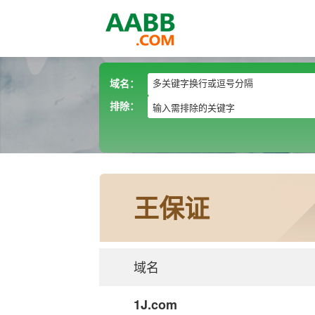
域名：
排除：
王保证
域名
1J.com