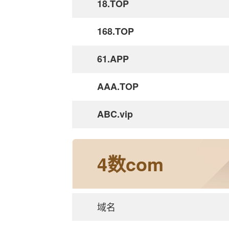
18.TOP
168.TOP
61.APP
AAA.TOP
ABC.vip
4数com
域名