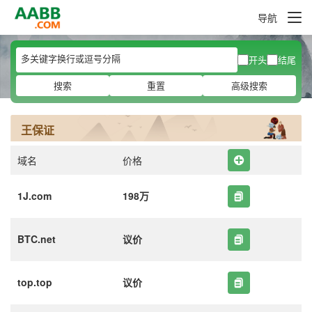
导航
开头
结尾
搜索
重置
高级搜索
王保证
域名
价格
1J.com
198万
BTC.net
议价
top.top
议价