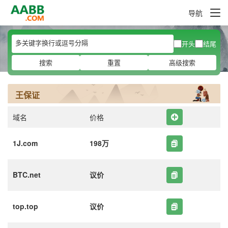
导航
开头
结尾
搜索
重置
高级搜索
王保证
域名
价格
1J.com
198万
BTC.net
议价
top.top
议价