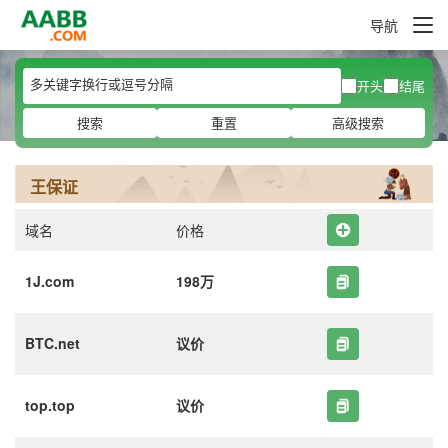
导航
开头
结尾
搜索
重置
高级搜索
王保证
域名
价格
1J.com
198万
BTC.net
议价
top.top
议价