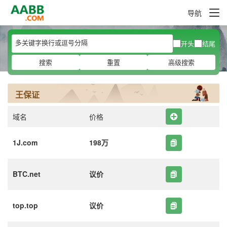
导航
开头
结尾
搜索
重置
高级搜索
王保证
域名
价格
1J.com
198万
BTC.net
议价
top.top
议价