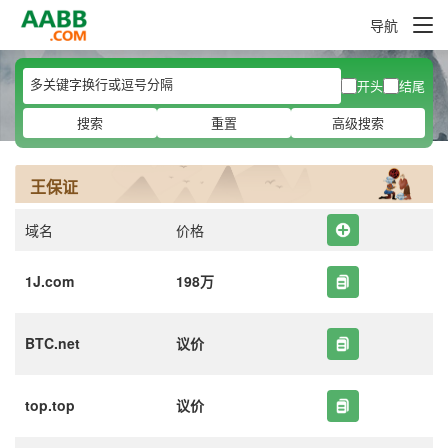
导航
开头
结尾
搜索
重置
高级搜索
王保证
域名
价格
1J.com
198万
BTC.net
议价
top.top
议价