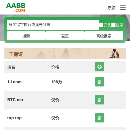
导航
开头
结尾
搜索
重置
高级搜索
王保证
域名
价格
1J.com
198万
BTC.net
议价
top.top
议价