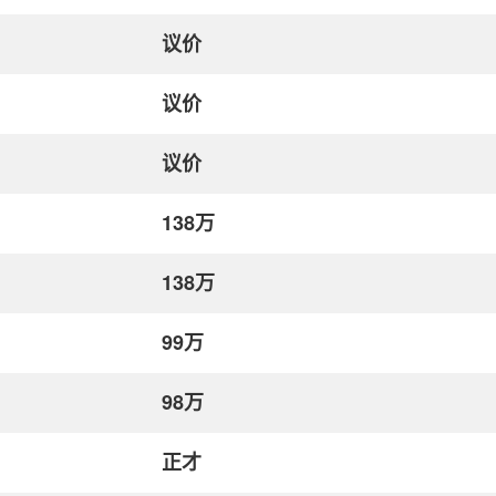
议价
议价
议价
138万
138万
99万
98万
正才