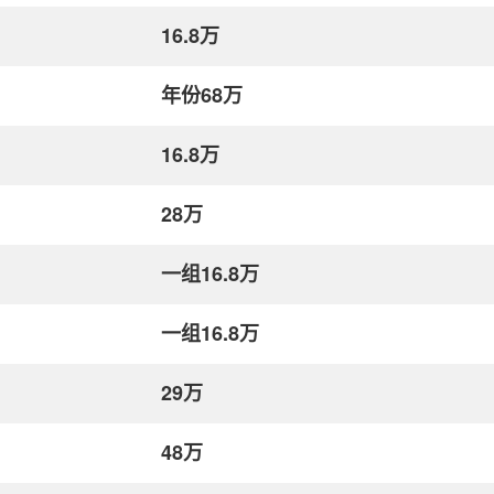
16.8万
年份68万
16.8万
28万
一组16.8万
一组16.8万
29万
48万