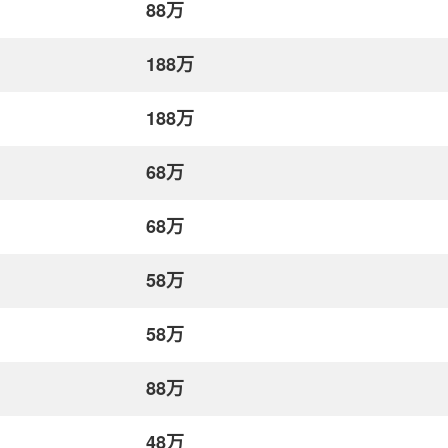
88万
188万
188万
68万
68万
58万
58万
88万
48万