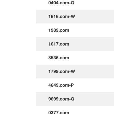
0404.com-Q
1616.com-W
1989.com
1617.com
3536.com
1799.com-W
4649.com-P
9699.com-Q
0377.com