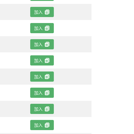
加入
加入
加入
加入
加入
加入
加入
加入