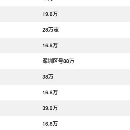
19.8万
28万志
16.8万
深圳区号88万
38万
16.8万
39.9万
16.8万