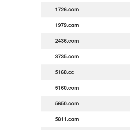
1726.com
1979.com
2436.com
3735.com
5160.cc
5160.com
5650.com
5811.com