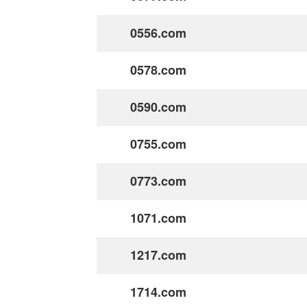
0556.com
0578.com
0590.com
0755.com
0773.com
1071.com
1217.com
1714.com