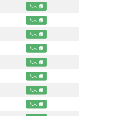
加入
加入
加入
加入
加入
加入
加入
加入