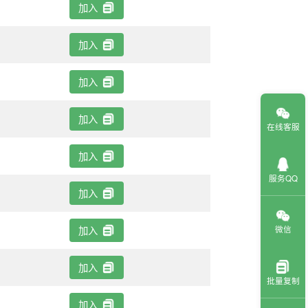
加入
加入
加入
加入
在线客服
加入
服务QQ
加入
加入
微信
加入
批量复制
加入