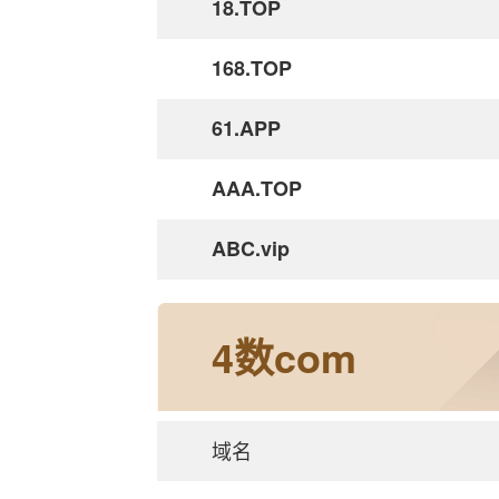
18.TOP
168.TOP
61.APP
AAA.TOP
ABC.vip
4数com
域名