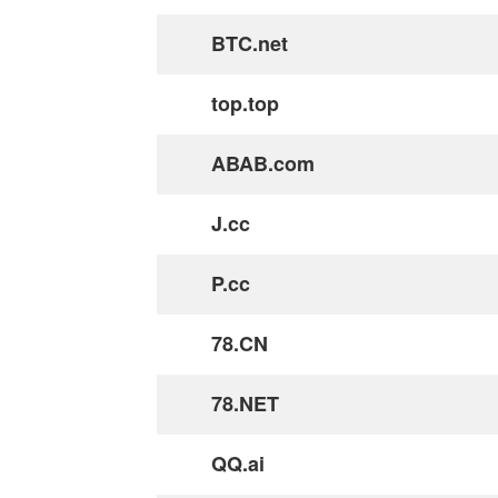
BTC.net
top.top
ABAB.com
J.cc
P.cc
78.CN
78.NET
QQ.ai