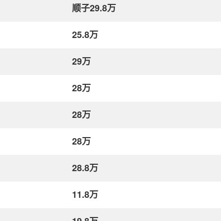
顺子29.8万
25.8万
29万
28万
28万
28万
28.8万
11.8万