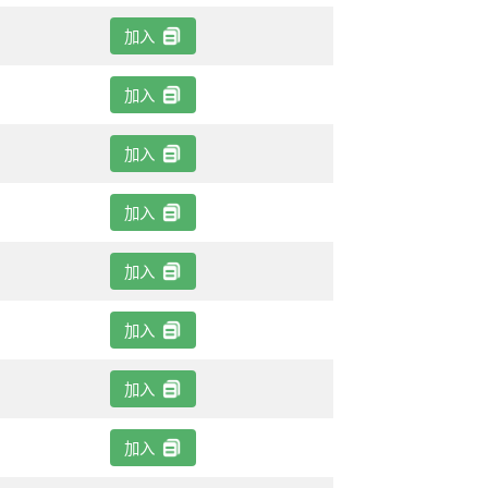
加入
加入
加入
加入
加入
加入
加入
加入