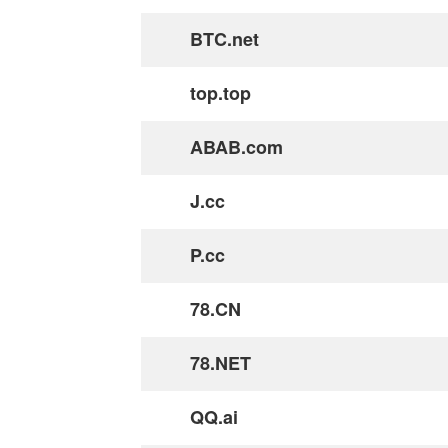
BTC.net
top.top
ABAB.com
J.cc
P.cc
78.CN
78.NET
QQ.ai