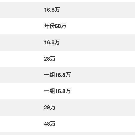
16.8万
年份68万
16.8万
28万
一组16.8万
一组16.8万
29万
48万