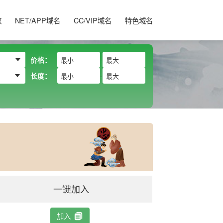
数
NET/APP域名
CC/VIP域名
特色域名
价格：
-
长度：
-
一键加入
加入