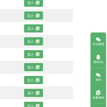
加入
加入
加入
加入
在线客服
加入
服务QQ
加入
加入
微信
加入
批量复制
加入