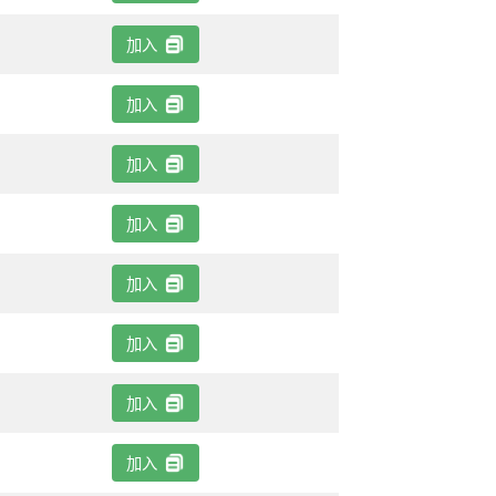
加入
加入
加入
加入
加入
加入
加入
加入