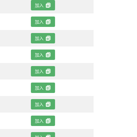
加入
加入
加入
加入
加入
加入
加入
加入