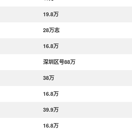
19.8万
28万志
16.8万
深圳区号88万
38万
16.8万
39.9万
16.8万