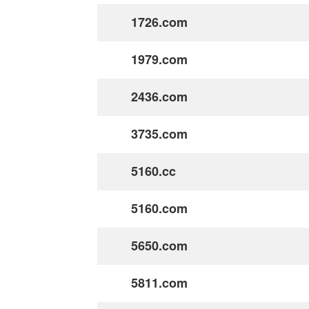
1726.com
1979.com
2436.com
3735.com
5160.cc
5160.com
5650.com
5811.com