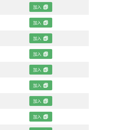
加入
加入
加入
加入
加入
加入
加入
加入