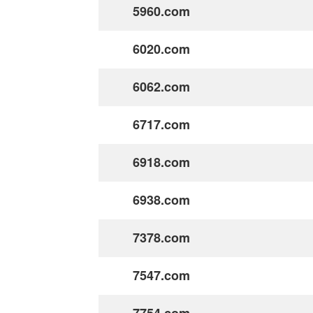
5960.com
6020.com
6062.com
6717.com
6918.com
6938.com
7378.com
7547.com