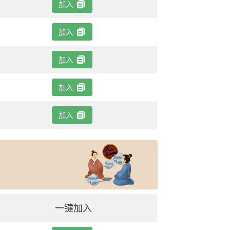
加入
加入
加入
加入
加入
一键加入