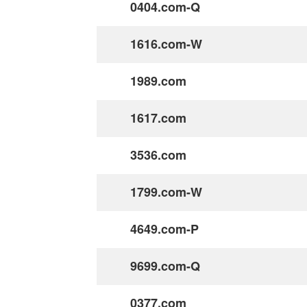
0404.com-Q
1616.com-W
1989.com
1617.com
3536.com
1799.com-W
4649.com-P
9699.com-Q
0377.com