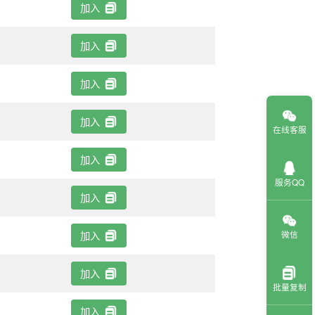
加入
加入
加入
加入
在线客服
加入
服务QQ
加入
加入
微信
加入
批量复制
加入