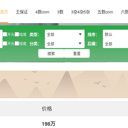
首页
王保证
4数com
3数
3杂4杂5杂
五数com
六
开头
结尾
类型：
排序：
开头
结尾
分类：
后缀：
全部
全部
搜索
重置
价格
198万