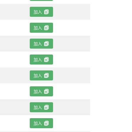
加入
加入
加入
加入
加入
加入
加入
加入