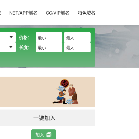
数
NET/APP域名
CC/VIP域名
特色域名
价格：
-
长度：
-
一键加入
加入