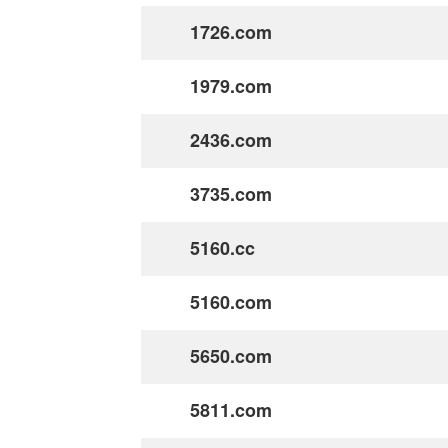
1726.com
1979.com
2436.com
3735.com
5160.cc
5160.com
5650.com
5811.com