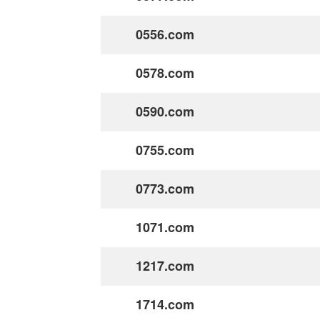
0556.com
0578.com
0590.com
0755.com
0773.com
1071.com
1217.com
1714.com