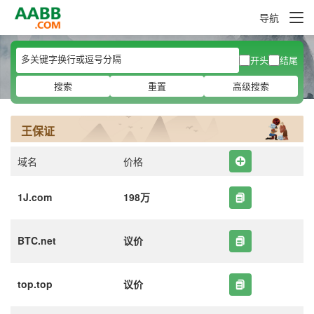
导航
开头
结尾
搜索
重置
高级搜索
王保证
域名
价格
1J.com
198万
BTC.net
议价
top.top
议价