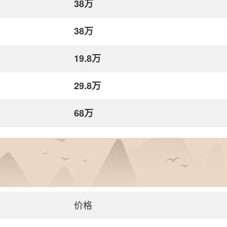
38万
38万
19.8万
29.8万
68万
价格