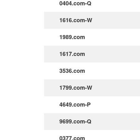
0404.com-Q
1616.com-W
1989.com
1617.com
3536.com
1799.com-W
4649.com-P
9699.com-Q
0377.com