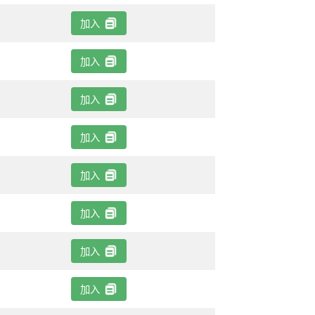
加入
加入
加入
加入
加入
加入
加入
加入