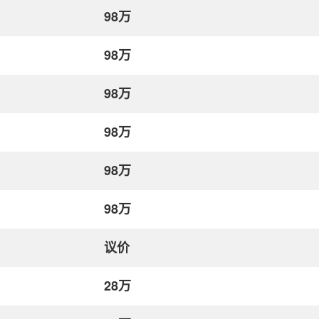
98万
98万
98万
98万
98万
98万
议价
28万