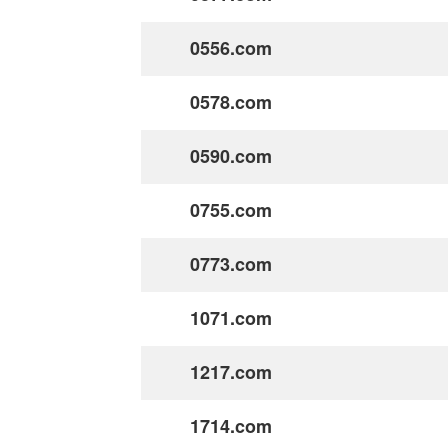
0556.com
0578.com
0590.com
0755.com
0773.com
1071.com
1217.com
1714.com