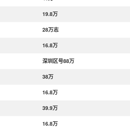
19.8万
28万志
16.8万
深圳区号88万
38万
16.8万
39.9万
16.8万