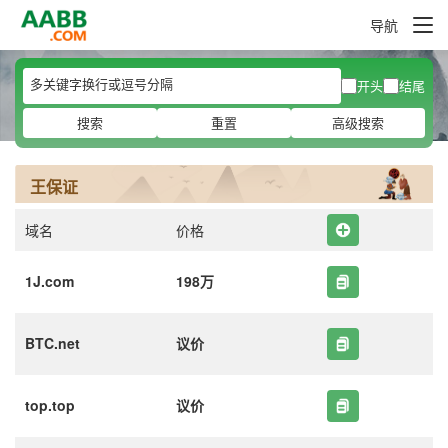
导航
开头
结尾
搜索
重置
高级搜索
王保证
域名
价格
1J.com
198万
BTC.net
议价
top.top
议价