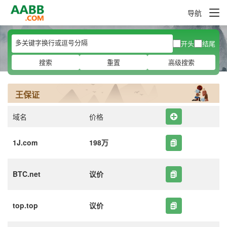
导航
开头
结尾
搜索
重置
高级搜索
王保证
域名
价格
1J.com
198万
BTC.net
议价
top.top
议价