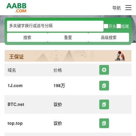
导航
开头
结尾
搜索
重置
高级搜索
王保证
域名
价格
1J.com
198万
BTC.net
议价
top.top
议价