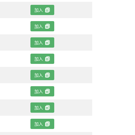
加入
加入
加入
加入
加入
加入
加入
加入