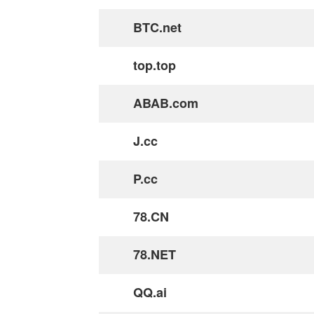
BTC.net
top.top
ABAB.com
J.cc
P.cc
78.CN
78.NET
QQ.ai