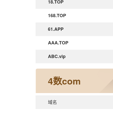
18.TOP
168.TOP
61.APP
AAA.TOP
ABC.vip
4数com
域名