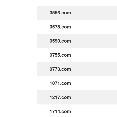
0556.com
0578.com
0590.com
0755.com
0773.com
1071.com
1217.com
1714.com