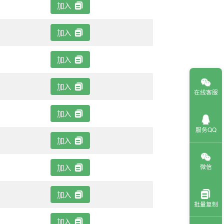
加入
加入
加入
加入
在线客服
加入
服务QQ
加入
加入
微信
加入
批量复制
加入