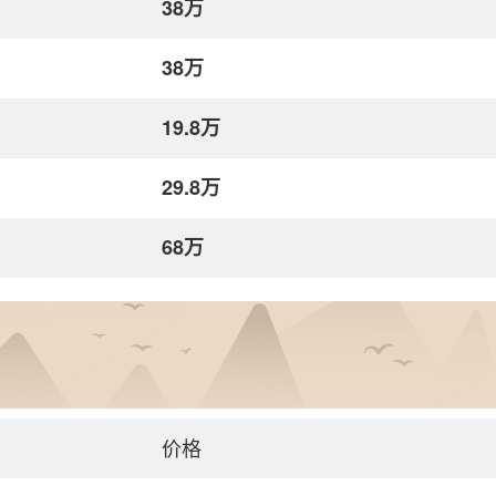
38万
38万
19.8万
29.8万
68万
价格