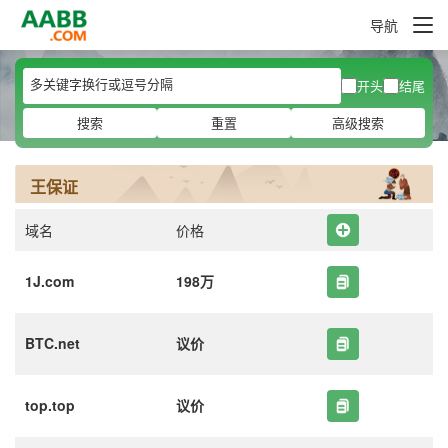
导航
开头
结尾
搜索
重置
高级搜索
王保证
域名
价格
1J.com
198万
BTC.net
议价
top.top
议价