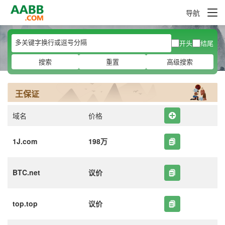
导航
开头
结尾
搜索
重置
高级搜索
王保证
域名
价格
1J.com
198万
BTC.net
议价
top.top
议价