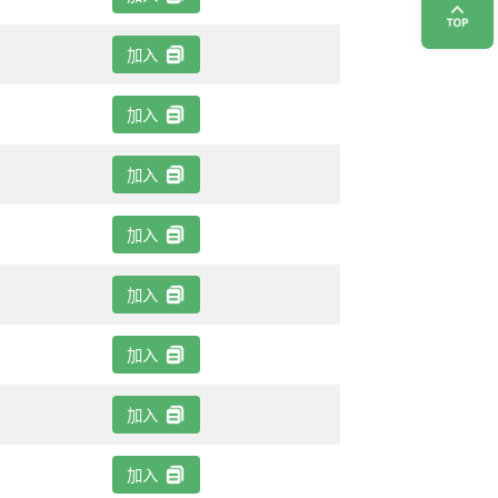
加入
加入
加入
加入
加入
加入
加入
加入