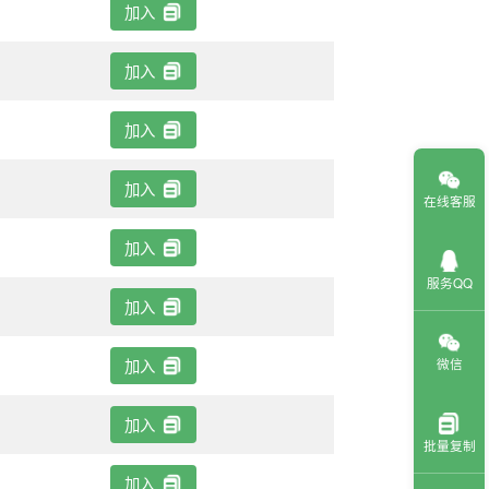
加入
加入
加入
加入
在线客服
加入
服务QQ
加入
加入
微信
加入
批量复制
加入