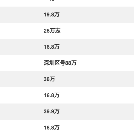
19.8万
28万志
16.8万
深圳区号88万
38万
16.8万
39.9万
16.8万