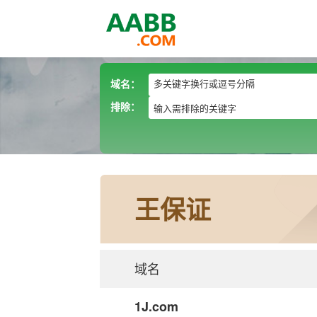
域名：
排除：
王保证
域名
1J.com