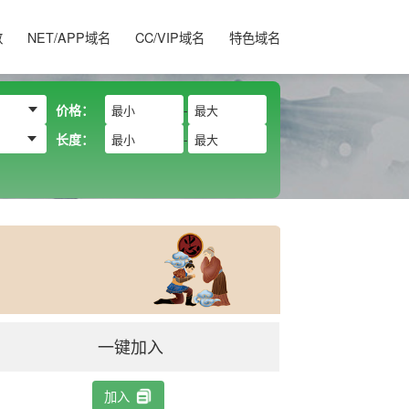
数
NET/APP域名
CC/VIP域名
特色域名
价格：
-
长度：
-
一键加入
加入