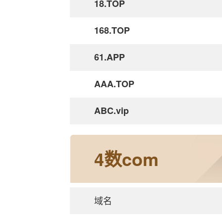
18.TOP
168.TOP
61.APP
AAA.TOP
ABC.vip
4数com
域名