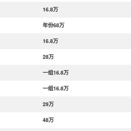
16.8万
年份68万
16.8万
28万
一组16.8万
一组16.8万
29万
48万