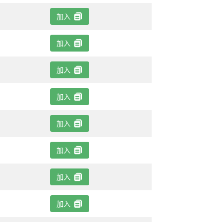
加入
加入
加入
加入
加入
加入
加入
加入