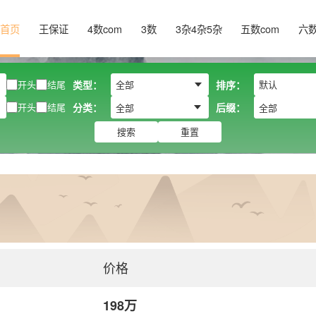
首页
王保证
4数com
3数
3杂4杂5杂
五数com
六
开头
结尾
类型：
排序：
开头
结尾
分类：
后缀：
全部
全部
搜索
重置
价格
198万