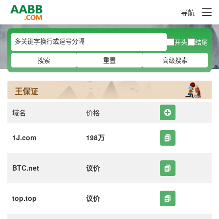
导航
开头
结尾
搜索
重置
高级搜索
王保证
域名
价格
1J.com
198万
BTC.net
议价
top.top
议价