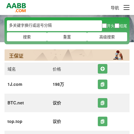
导航
开头
结尾
搜索
重置
高级搜索
王保证
域名
价格
1J.com
198万
BTC.net
议价
top.top
议价