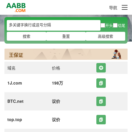
导航
开头
结尾
搜索
重置
高级搜索
王保证
域名
价格
1J.com
198万
BTC.net
议价
top.top
议价