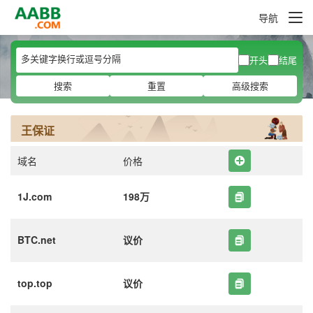
导航
开头
结尾
搜索
重置
高级搜索
王保证
域名
价格
1J.com
198万
BTC.net
议价
top.top
议价