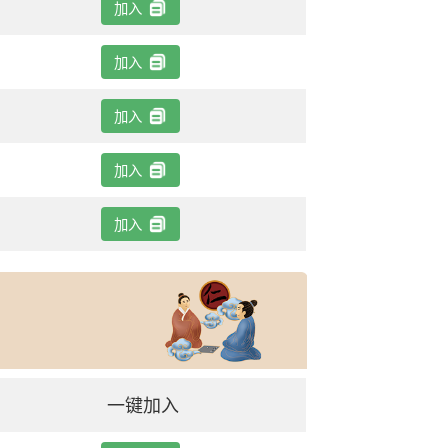
加入
加入
加入
加入
加入
一键加入