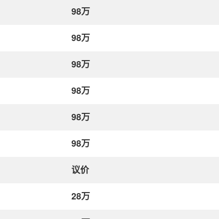
98万
98万
98万
98万
98万
98万
议价
28万