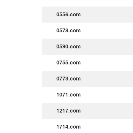
0556.com
0578.com
0590.com
0755.com
0773.com
1071.com
1217.com
1714.com