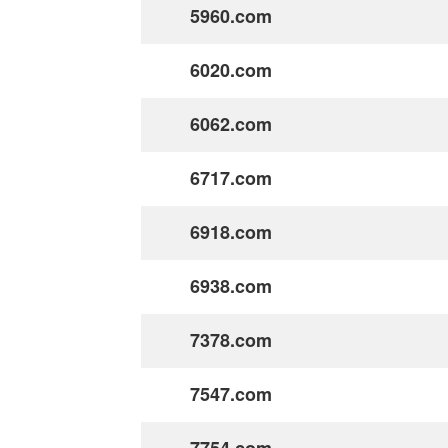
5960.com
6020.com
6062.com
6717.com
6918.com
6938.com
7378.com
7547.com