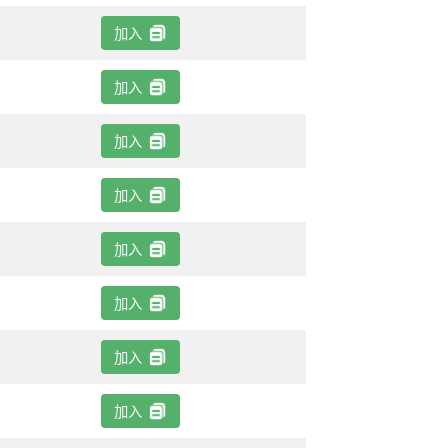
加入
加入
加入
加入
加入
加入
加入
加入