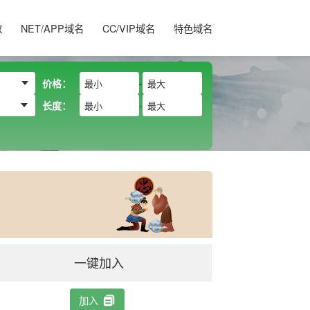
数
NET/APP域名
CC/VIP域名
特色域名
价格：
-
长度：
-
一键加入
加入