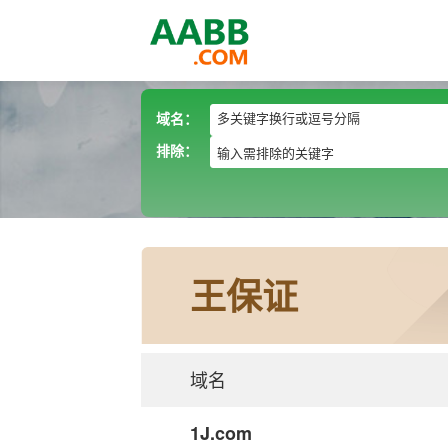
域名：
排除：
王保证
域名
1J.com