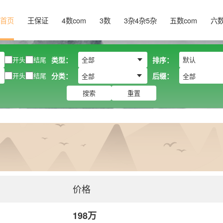
首页
王保证
4数com
3数
3杂4杂5杂
五数com
六
开头
结尾
类型：
排序：
开头
结尾
分类：
后缀：
全部
全部
搜索
重置
价格
198万