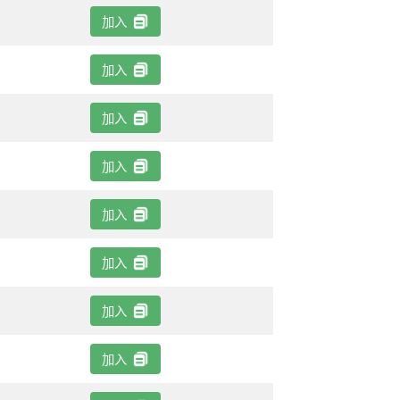
加入
加入
加入
加入
加入
加入
加入
加入