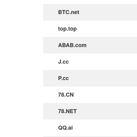
BTC.net
top.top
ABAB.com
J.cc
P.cc
78.CN
78.NET
QQ.ai