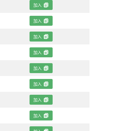
加入
加入
加入
加入
加入
加入
加入
加入