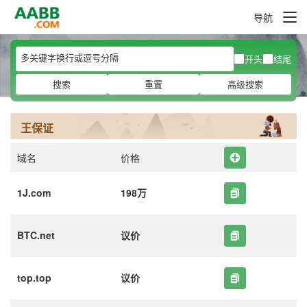
导航
开头
结尾
搜索
重置
高级搜索
王保证
域名
价格
1J.com
198万
BTC.net
议价
top.top
议价