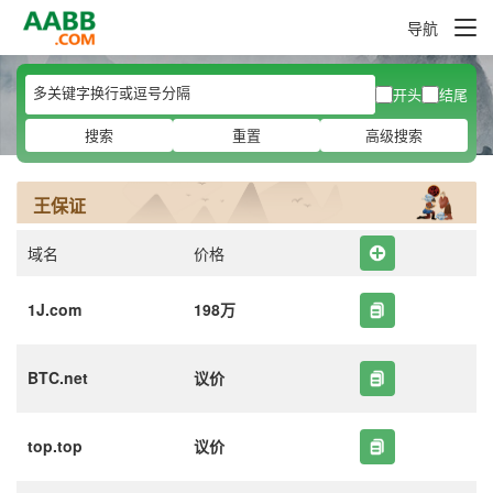
导航
开头
结尾
搜索
重置
高级搜索
王保证
域名
价格
1J.com
198万
BTC.net
议价
top.top
议价