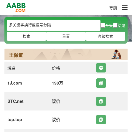
导航
开头
结尾
搜索
重置
高级搜索
王保证
域名
价格
1J.com
198万
BTC.net
议价
top.top
议价