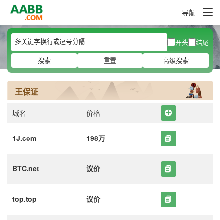
导航
开头
结尾
搜索
重置
高级搜索
王保证
域名
价格
1J.com
198万
BTC.net
议价
top.top
议价