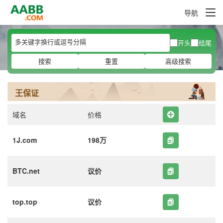
导航
开头
结尾
搜索
重置
高级搜索
王保证
域名
价格
1J.com
198万
BTC.net
议价
top.top
议价