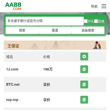
导航
开头
结尾
搜索
重置
高级搜索
王保证
域名
价格
1J.com
198万
BTC.net
议价
top.top
议价