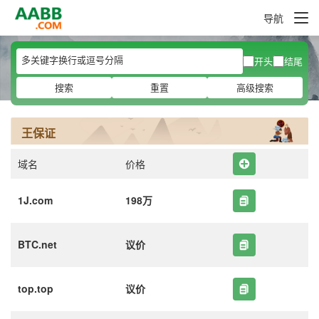
导航
开头
结尾
搜索
重置
高级搜索
王保证
域名
价格
1J.com
198万
BTC.net
议价
top.top
议价