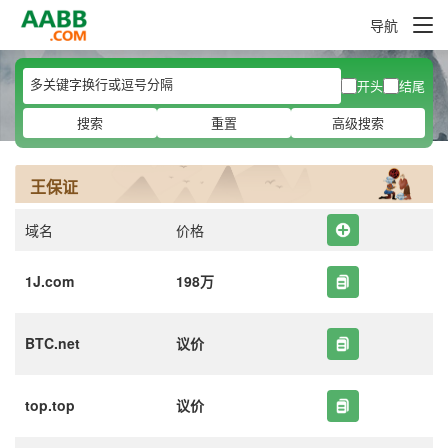
导航
开头
结尾
搜索
重置
高级搜索
王保证
域名
价格
1J.com
198万
BTC.net
议价
top.top
议价