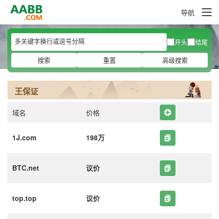
导航
开头
结尾
搜索
重置
高级搜索
王保证
域名
价格
1J.com
198万
BTC.net
议价
top.top
议价