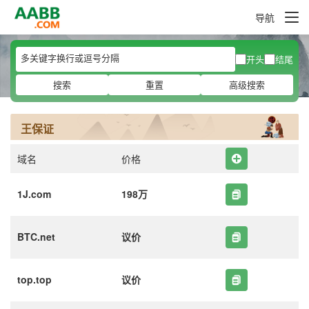
导航
开头
结尾
搜索
重置
高级搜索
王保证
域名
价格
1J.com
198万
BTC.net
议价
top.top
议价