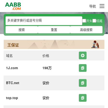
导航
开头
结尾
搜索
重置
高级搜索
王保证
域名
价格
1J.com
198万
BTC.net
议价
top.top
议价