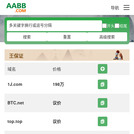
导航
开头
结尾
搜索
重置
高级搜索
王保证
域名
价格
1J.com
198万
BTC.net
议价
top.top
议价