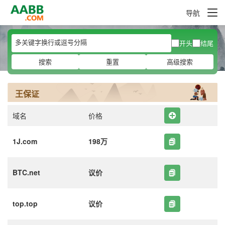
导航
开头
结尾
搜索
重置
高级搜索
王保证
域名
价格
1J.com
198万
BTC.net
议价
top.top
议价