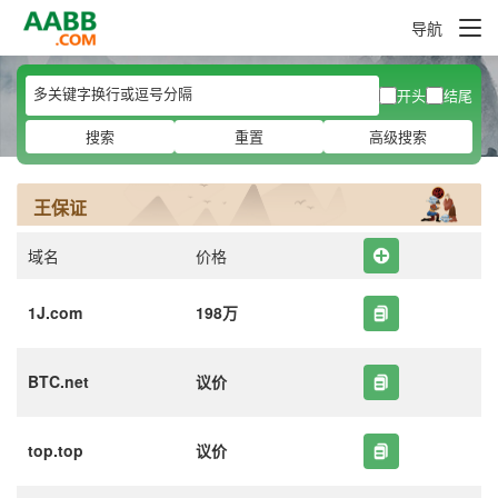
导航
开头
结尾
搜索
重置
高级搜索
王保证
域名
价格
1J.com
198万
BTC.net
议价
top.top
议价