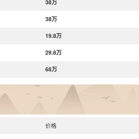
38万
38万
19.8万
29.8万
68万
价格