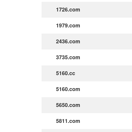
1726.com
1979.com
2436.com
3735.com
5160.cc
5160.com
5650.com
5811.com