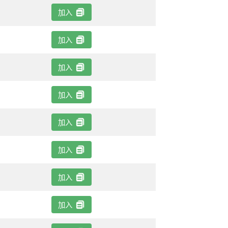
加入
加入
加入
加入
加入
加入
加入
加入