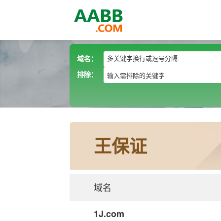
域名：
排除：
王保证
域名
1J.com