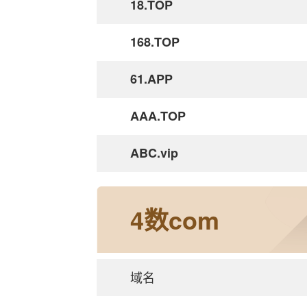
18.TOP
168.TOP
61.APP
AAA.TOP
ABC.vip
4数com
域名