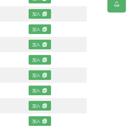
加入
加入
加入
加入
加入
加入
加入
加入