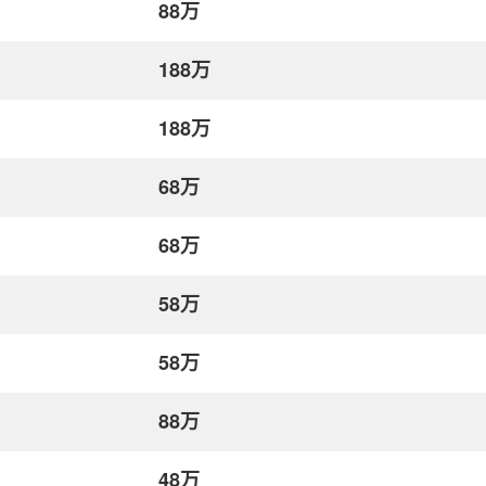
88万
188万
188万
68万
68万
58万
58万
88万
48万