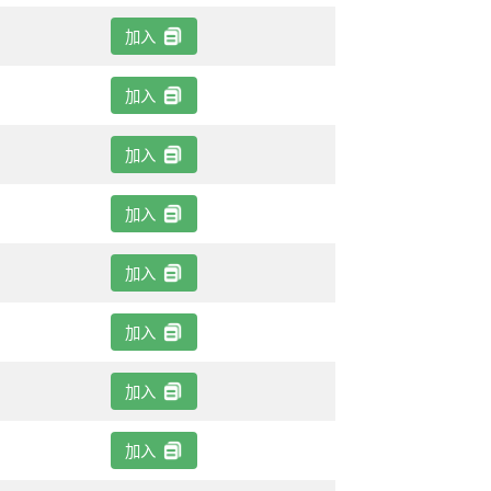
加入
加入
加入
加入
加入
加入
加入
加入