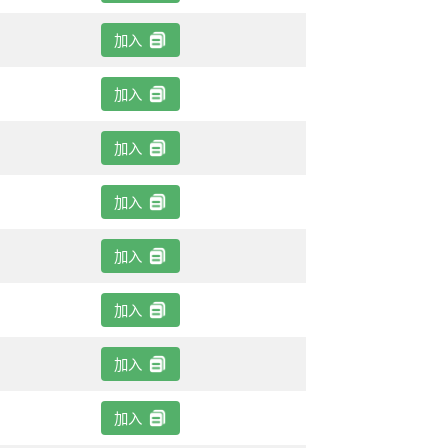
加入
加入
加入
加入
加入
加入
加入
加入