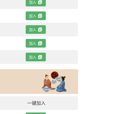
加入
加入
加入
加入
加入
一键加入