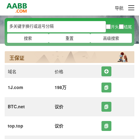
导航
开头
结尾
搜索
重置
高级搜索
王保证
域名
价格
1J.com
198万
BTC.net
议价
top.top
议价