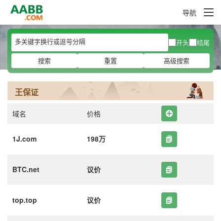
导航
开头
结尾
搜索
重置
高级搜索
王保证
域名
价格
1J.com
198万
BTC.net
议价
top.top
议价