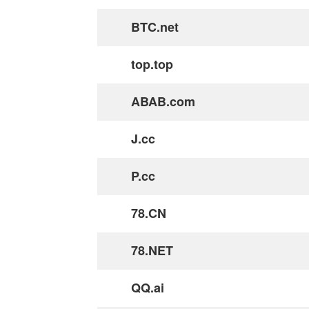
BTC.net
top.top
ABAB.com
J.cc
P.cc
78.CN
78.NET
QQ.ai