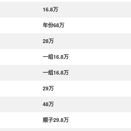
16.8万
年份68万
28万
一组16.8万
一组16.8万
29万
48万
顺子29.8万