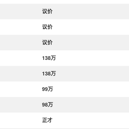
议价
议价
议价
138万
138万
99万
98万
正才