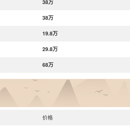
38万
38万
19.8万
29.8万
68万
价格