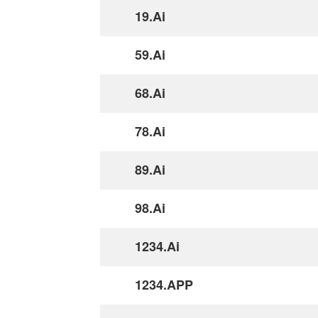
19.Ai
59.Ai
68.Ai
78.Ai
89.Ai
98.Ai
1234.Ai
1234.APP