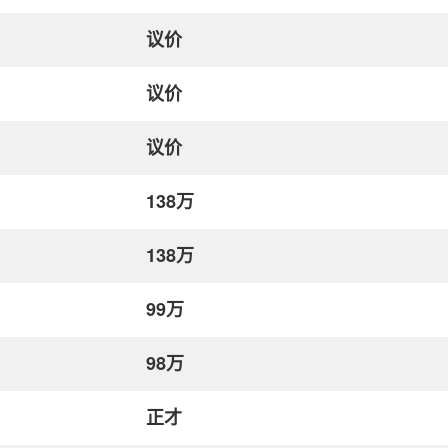
议价
议价
议价
138万
138万
99万
98万
正才