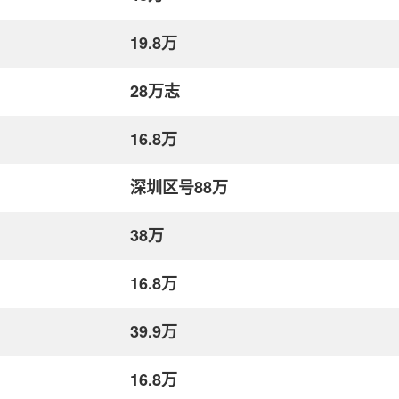
19.8万
28万志
16.8万
深圳区号88万
38万
16.8万
39.9万
16.8万