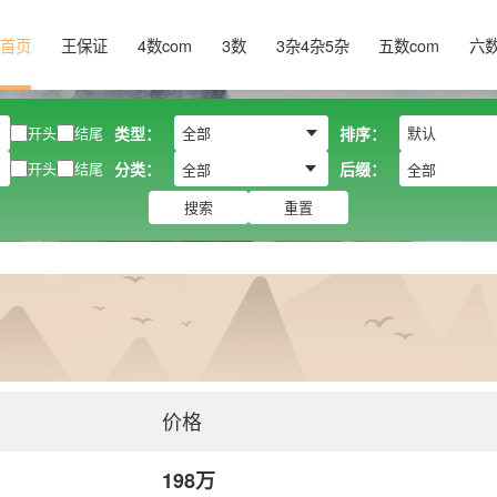
首页
王保证
4数com
3数
3杂4杂5杂
五数com
六
开头
结尾
类型：
排序：
开头
结尾
分类：
后缀：
全部
全部
搜索
重置
价格
198万