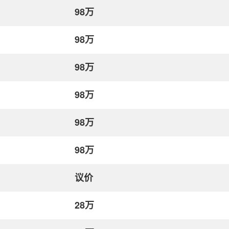
98万
98万
98万
98万
98万
98万
议价
28万