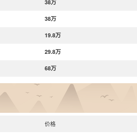
38万
38万
19.8万
29.8万
68万
价格