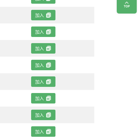
加入
加入
加入
加入
加入
加入
加入
加入