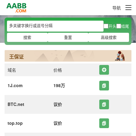
导航
开头
结尾
搜索
重置
高级搜索
王保证
域名
价格
1J.com
198万
BTC.net
议价
top.top
议价